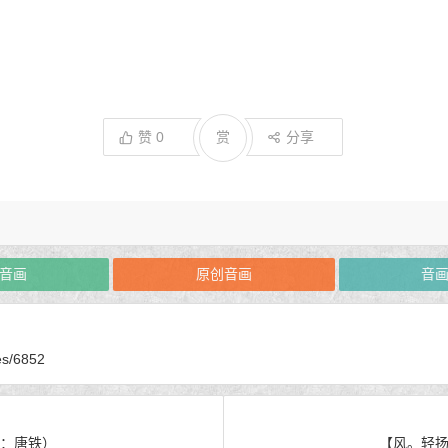
赞
0
赏
分享
音画
原创音画
音
es/6852
：唐铁）
【风。轻扬