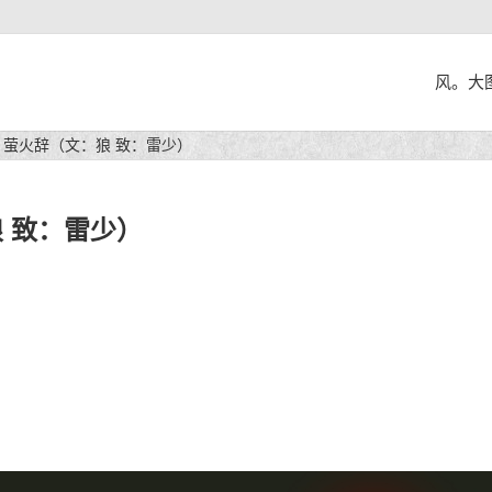
风。大
 萤火辞（文：狼 致：雷少）
 致：雷少）