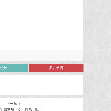
画设计
风。单幅
下一篇
】清寒辞（文：狼 致~墨。）