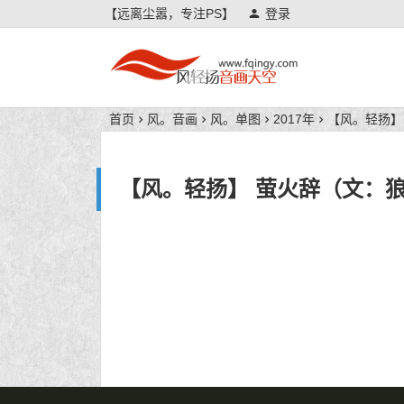
【远离尘嚣，专注PS】
登录
风轻扬音画天空
首页
风。音画
风。单图
2017年
【风。轻扬】
【风。轻扬】 萤火辞（文：狼