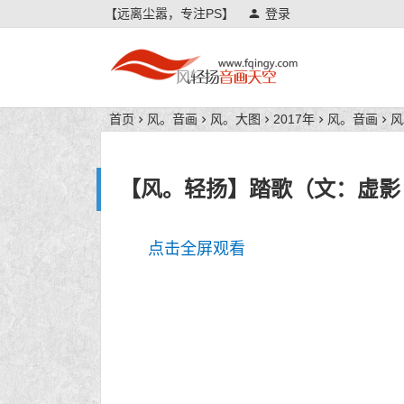
【远离尘嚣，专注PS】
登录
风轻扬音画天空
首页
风。音画
风。大图
2017年
风。音画
风
【风。轻扬】踏歌（文：虚影
点击全屏观看