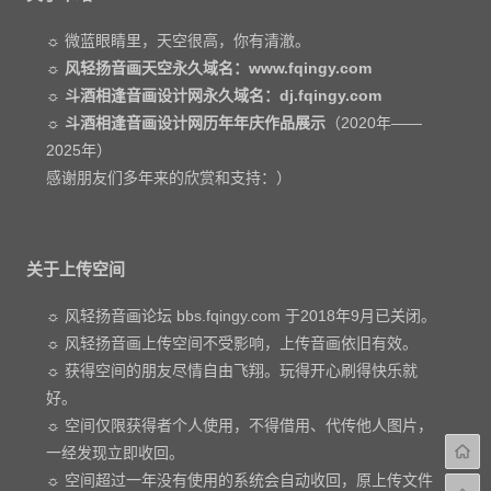
☼ 微蓝眼睛里，天空很高，你有清澈。
☼
风轻扬音画天空永久域名：www.fqingy.com
☼
斗酒相逢音画设计网永久域名：dj.fqingy.com
☼
斗酒相逢音画设计网历年年庆作品展示
（2020年——
2025年）
感谢朋友们多年来的欣赏和支持：）
关于上传空间
☼ 风轻扬音画论坛 bbs.fqingy.com 于2018年9月已关闭。
☼ 风轻扬音画上传空间不受影响，上传音画依旧有效。
☼ 获得空间的朋友尽情自由飞翔。玩得开心刷得快乐就
好。
☼ 空间仅限获得者个人使用，不得借用、代传他人图片，
一经发现立即收回。
☼ 空间超过一年没有使用的系统会自动收回，原上传文件