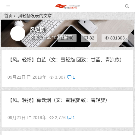
风轻扬音画天空
首页
风轻扬发表的文章
风轻扬
这家伙什么也没有留下！
246
82
831303
【风。轻扬】白芷（文：雪轻旋 回致：甘蓝、青凉依）
09月21日
2019年
3,307
1
【风。轻扬】算云烟（文：雪轻旋 致：雪轻旋）
09月21日
2019年
2,776
1