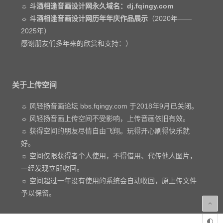
☼
斗酒相逢音画设计网永久域名：dj.fqingy.com
☼
斗酒相逢音画设计网历年年庆作品展示
（2020年——
2025年）
感谢朋友们多年来的欣赏和支持：）
关于上传空间
☼ 风轻扬音画论坛 bbs.fqingy.com 于2018年9月已关闭。
☼ 风轻扬音画上传空间不受影响，上传音画依旧有效。
☼ 获得空间的朋友尽情自由飞翔。玩得开心刷得快乐就
好。
☼ 空间仅限获得者个人使用，不得借用、代传他人图片，
一经发现立即收回。
☼ 空间超过一年没有使用的系统会自动收回，原上传文件
予以保留。