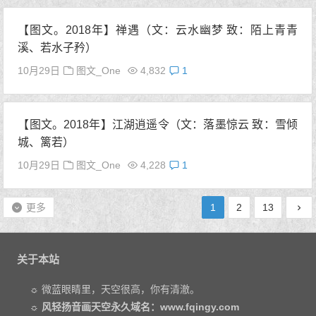
【图文。2018年】禅遇（文：云水幽梦 致：陌上青青
溪、若水子矜）
10月29日
图文_One
4,832
1
【图文。2018年】江湖逍遥令（文：落墨惊云 致：雪倾
城、篱若）
10月29日
图文_One
4,228
1
更多
1
2
13
关于本站
☼ 微蓝眼睛里，天空很高，你有清澈。
☼
风轻扬音画天空永久域名：www.fqingy.com