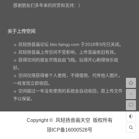
感谢朋友们多年来的欣赏和支持：）
关于上传空间
☼ 风轻扬音画论坛 bbs.fqingy.com 于2018年9月已关闭。
☼ 风轻扬音画上传空间不受影响，上传音画依旧有效。
☼ 获得空间的朋友尽情自由飞翔。玩得开心刷得快乐就
好。
☼ 空间仅限获得者个人使用，不得借用、代传他人图片，
一经发现立即收回。
☼ 空间超过一年没有使用的系统会自动收回，原上传文件
予以保留。
Copyright © 风轻扬音画天空 版权所有
琼ICP备16000528号