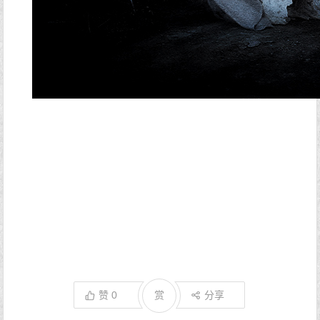
赞
0
赏
分享